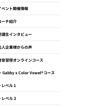
イベント開催情報
コーチ紹介
受講生インタビュー
法人企業様からの声
発音習得オンラインコース
 Gabby x Color Vowel®︎コース
－レベル１
－レベル２