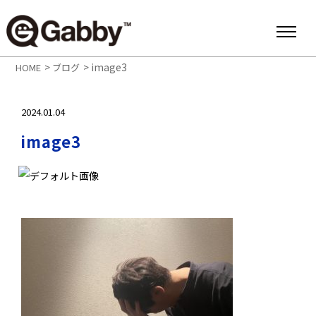
>
>
image3
HOME
ブログ
2024.01.04
image3