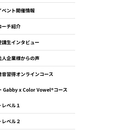
イベント開催情報
コーチ紹介
受講生インタビュー
法人企業様からの声
発音習得オンラインコース
 Gabby x Color Vowel®︎コース
－レベル１
－レベル２