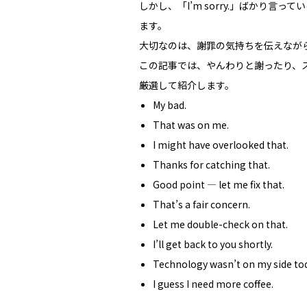
しかし、「I’m sorry.」ばかり
ます。
大切なのは、謝罪の気持ちを伝えなが
この記事では、やんわりと謝ったり、
厳選して紹介します。
My bad.
That was on me.
I might have overlooked that.
Thanks for catching that.
Good point — let me fix that.
That’s a fair concern.
Let me double-check on that.
I’ll get back to you shortly.
Technology wasn’t on my side tod
I guess I need more coffee.