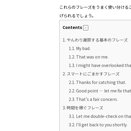
これらのフレーズをうまく使い分ける
げられるでしょう。
Contents
1.
やんわり謝罪する基本のフレーズ
1.1.
My bad.
1.2.
That was on me.
1.3.
I might have overlooked tha
2.
スマートにごまかすフレーズ
2.1.
Thanks for catching that.
2.2.
Good point — let me fix that
2.3.
That’s a fair concern.
3.
時間を稼ぐフレーズ
3.1.
Let me double-check on tha
3.2.
I’ll get back to you shortly.