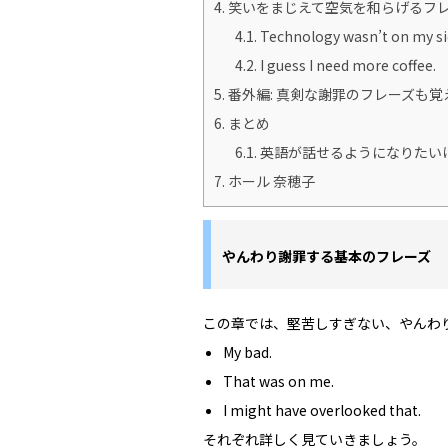
4.
笑いをまじえて空気を和らげるフ
4.1.
Technology wasn’t on my si
4.2.
I guess I need more coffee.
5.
番外編: 真剣な謝罪のフレーズも覚
6.
まとめ
6.1.
英語が話せるようになりたい
7.
ホール 奈穂子
やんわり謝罪する基本のフレーズ
この章では、堅苦しすぎない、やんわ
My bad.
That was on me.
I might have overlooked that.
それぞれ詳しく見ていきましょう。