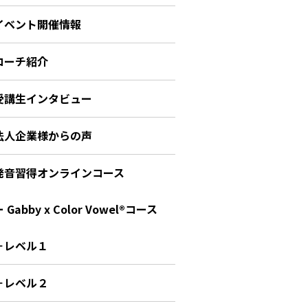
イベント開催情報
コーチ紹介
受講生インタビュー
法人企業様からの声
発音習得オンラインコース
 Gabby x Color Vowel®︎コース
－レベル１
－レベル２