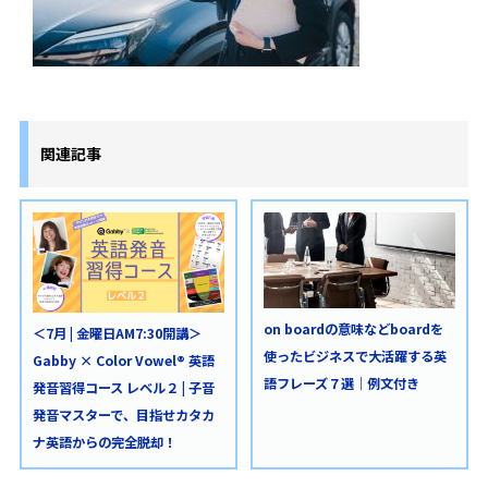
関連記事
on boardの意味などboardを
＜7月 | 金曜日AM7:30開講＞
使ったビジネスで大活躍する英
Gabby × Color Vowel® 英語
語フレーズ７選｜例文付き
発音習得コース レベル２ | 子音
発音マスターで、目指せカタカ
ナ英語からの完全脱却！