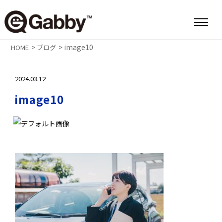
>
>
image10
HOME
ブログ
2024.03.12
image10