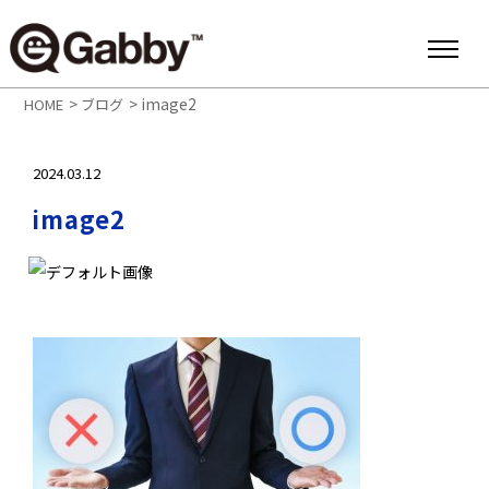
>
>
image2
HOME
ブログ
2024.03.12
image2