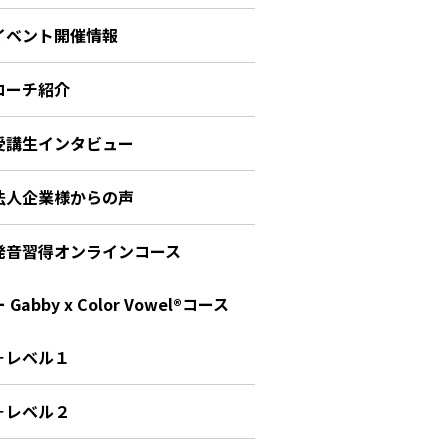
イベント開催情報
コーチ紹介
受講生インタビュー
法人企業様からの声
発音習得オンラインコース
 Gabby x Color Vowel®︎コース
－レベル１
－レベル２