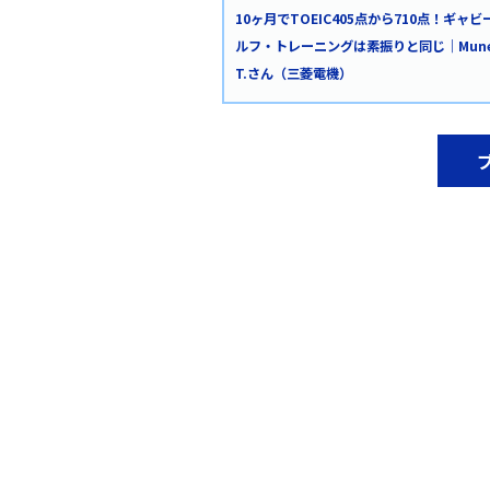
10ヶ月でTOEIC405点から710点！ギャビ
ルフ・トレーニングは素振りと同じ｜Muneh
T.さん（三菱電機）