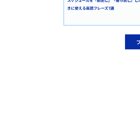
スケジュールを『前倒し』『後ろ倒し』し
きに使える英語フレーズ7選