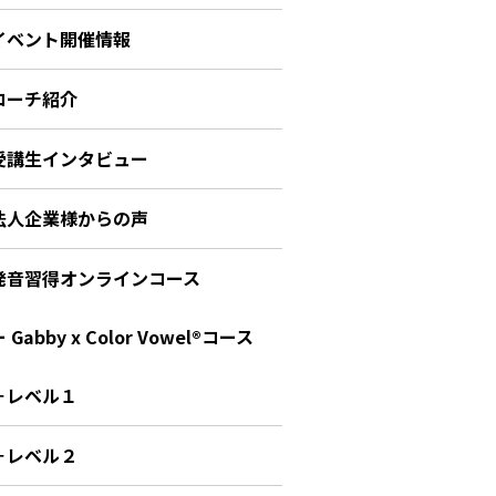
イベント開催情報
コーチ紹介
受講生インタビュー
法人企業様からの声
発音習得オンラインコース
 Gabby x Color Vowel®︎コース
－レベル１
－レベル２