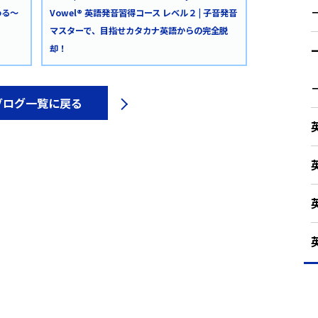
わる～
Vowel® 英語発音習得コース レベル２ | 子音発音
マスターで、目指せカタカナ英語からの完全脱
却！
ブログ一覧に戻る