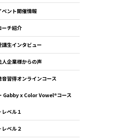
イベント開催情報
コーチ紹介
受講生インタビュー
法人企業様からの声
発音習得オンラインコース
 Gabby x Color Vowel®︎コース
－レベル１
－レベル２