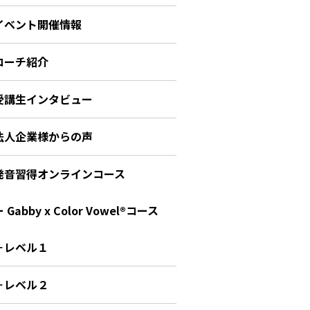
イベント開催情報
コーチ紹介
受講生インタビュー
法人企業様からの声
発音習得オンラインコース
 Gabby x Color Vowel®︎コース
－レベル１
－レベル２