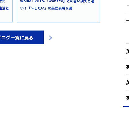
せた
would like to-「want to」との言い換えと違
生活と
い！「～したい」の英語表現６選
ブログ一覧に戻る