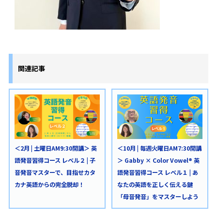
関連記事
＜2月 | 土曜日AM9:30開講＞ 英
＜10月 | 毎週火曜日AM7:30開講
語発音習得コース レベル２ | 子
＞ Gabby × Color Vowel® 英
音発音マスターで、目指せカタ
語発音習得コース レベル１ | あ
カナ英語からの完全脱却！
なたの英語を正しく伝える鍵
「母音発音」をマスターしよう