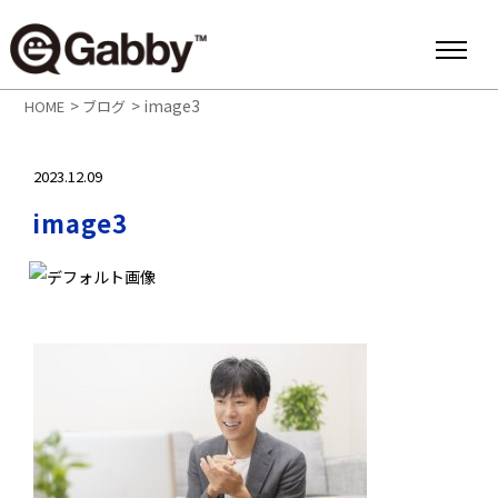
>
>
image3
HOME
ブログ
2023.12.09
image3