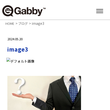
>
>
image3
HOME
ブログ
2024.05.20
image3