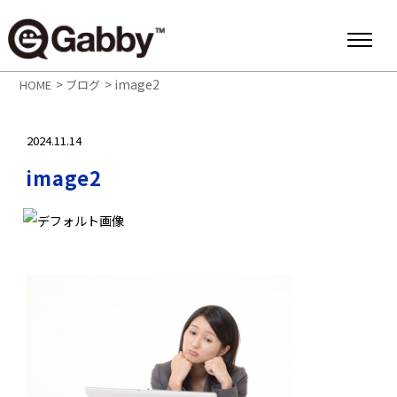
>
>
image2
HOME
ブログ
2024.11.14
image2