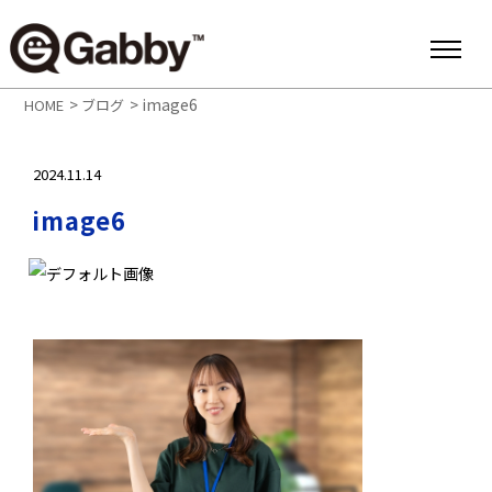
>
>
image6
HOME
ブログ
2024.11.14
image6