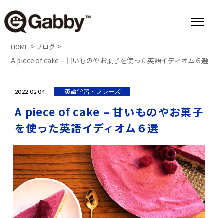
>
>
HOME
ブログ
A piece of cake – 甘いものやお菓子を使った英語イディオム６選
2022.02.04
英語学習・フレーズ
A piece of cake – 甘いものやお菓子
を使った英語イディオム６選