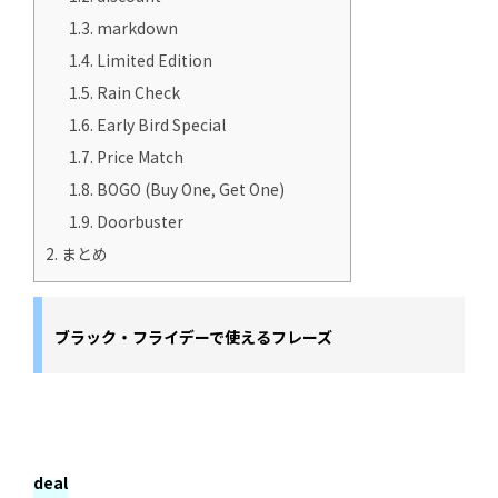
1.3.
markdown
1.4.
Limited Edition
1.5.
Rain Check
1.6.
Early Bird Special
1.7.
Price Match
1.8.
BOGO (Buy One, Get One)
1.9.
Doorbuster
2.
まとめ
ブラック・フライデーで使えるフレーズ
deal