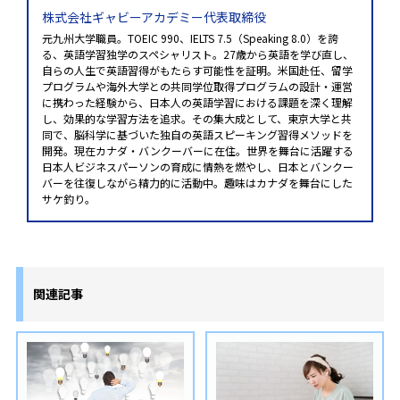
株式会社ギャビーアカデミー代表取締役
元九州大学職員。TOEIC 990、IELTS 7.5（Speaking 8.0）を誇
る、英語学習独学のスペシャリスト。27歳から英語を学び直し、
自らの人生で英語習得がもたらす可能性を証明。米国赴任、留学
プログラムや海外大学との共同学位取得プログラムの設計・運営
に携わった経験から、日本人の英語学習における課題を深く理解
し、効果的な学習方法を追求。その集大成として、東京大学と共
同で、脳科学に基づいた独自の英語スピーキング習得メソッドを
開発。現在カナダ・バンクーバーに在住。世界を舞台に活躍する
日本人ビジネスパーソンの育成に情熱を燃やし、日本とバンクー
バーを往復しながら精力的に活動中。趣味はカナダを舞台にした
サケ釣り。
関連記事