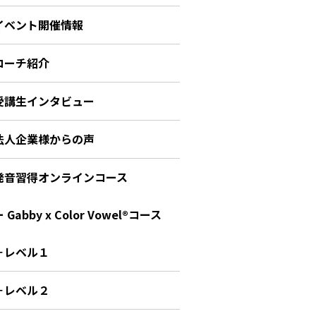
イベント開催情報
コーチ紹介
受講生インタビュー
法人企業様からの声
発音習得オンラインコース
 Gabby x Color Vowel®︎コース
－レベル１
－レベル２