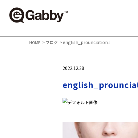
>
>
english_prounciation1
HOME
ブログ
2022.12.28
english_prouncia