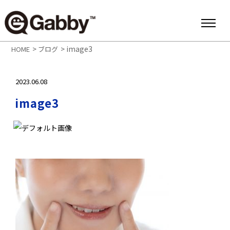
>
>
image3
HOME
ブログ
2023.06.08
image3