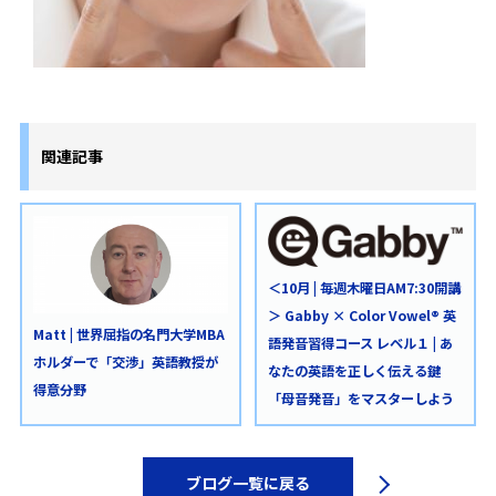
関連記事
＜10月 | 毎週木曜日AM7:30開講
＞ Gabby × Color Vowel® 英
Matt | 世界屈指の名門大学MBA
語発音習得コース レベル１ | あ
ホルダーで「交渉」英語教授が
なたの英語を正しく伝える鍵
得意分野
「母音発音」をマスターしよう
ブログ一覧に戻る