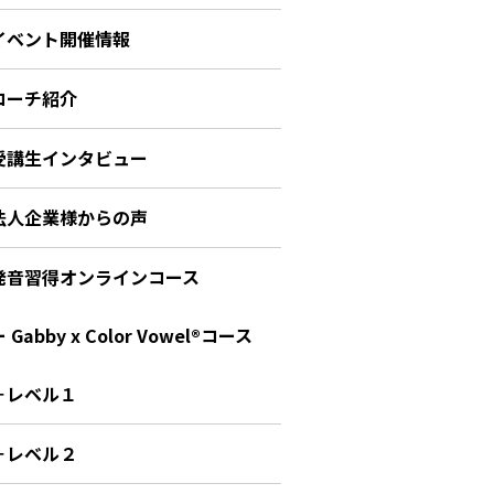
イベント開催情報
コーチ紹介
受講生インタビュー
法人企業様からの声
発音習得オンラインコース
 Gabby x Color Vowel®︎コース
－レベル１
－レベル２