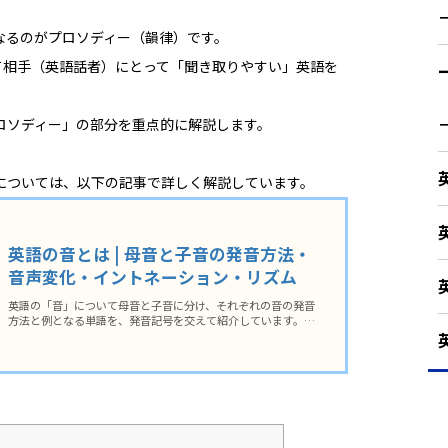
なるのがプロソディー（韻律）です。
て相手（英語話者）にとって「聞き取りやすい」英語を
ロソディー」の部分を重点的に解説します。
については、以下の記事で詳しく解説しています。
英語の音とは | 母音と子音の発音方法・
音声変化・イントネーション・リズム
英語の「音」について母音と子音に分け、それぞれの音の発音
方法と例となる単語を、発音記号を交えて紹介しています。ま
た、英語の「音」の大きな特徴である「音声変化」「イントネ
ーション」「リズム」についても解説しています。英語の発音
をよくしたい人に必須の知識です。ぜひ参考にしてください。