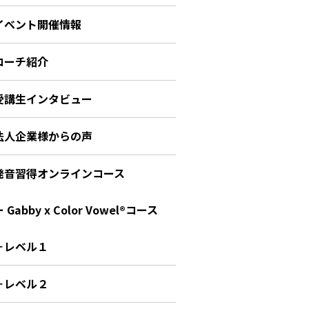
イベント開催情報
コーチ紹介
受講生インタビュー
法人企業様からの声
発音習得オンラインコース
 Gabby x Color Vowel®︎コース
－レベル１
－レベル２