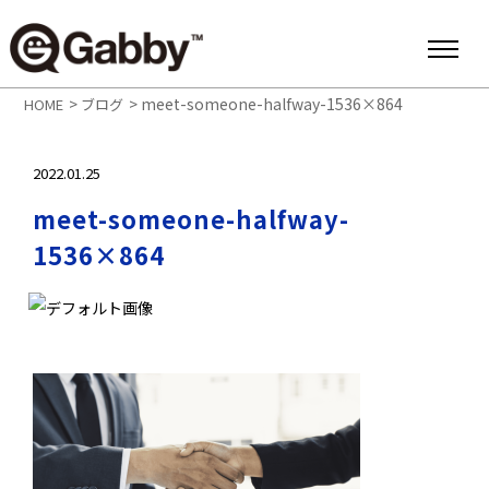
>
>
meet-someone-halfway-1536×864
HOME
ブログ
2022.01.25
meet-someone-halfway-
1536×864