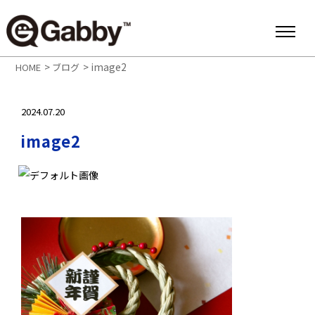
>
>
image2
HOME
ブログ
2024.07.20
image2