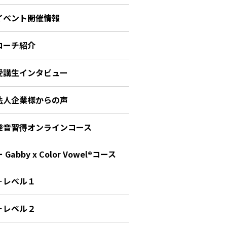
イベント開催情報
コーチ紹介
受講生インタビュー
法人企業様からの声
発音習得オンラインコース
 Gabby x Color Vowel®︎コース
－レベル１
－レベル２