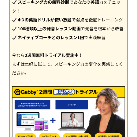
スピーキング力の無料診断
であなたの英語力をチェッ
ク！
4つの英語ドリルが使い放題
で弱点を徹底トレーニング
100種類以上の発音レッスン動画
で発音を根本から改善
ネイティブコーチとのレッスン1回
で実践練習
今なら
2週間無料トライアル実施中！
まずは気軽に試して、スピーキング力の変化を実感してく
ださい。