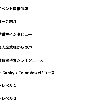
イベント開催情報
コーチ紹介
受講生インタビュー
法人企業様からの声
発音習得オンラインコース
 Gabby x Color Vowel®︎コース
－レベル１
－レベル２