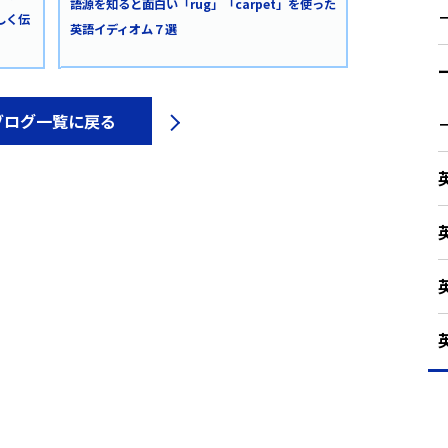
語源を知ると面白い「rug」「carpet」を使った
しく伝
英語イディオム７選
ブログ一覧に戻る