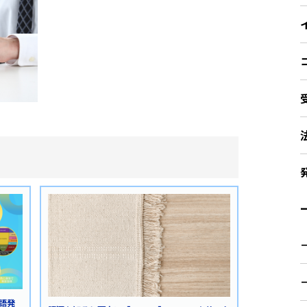
ー
英語発