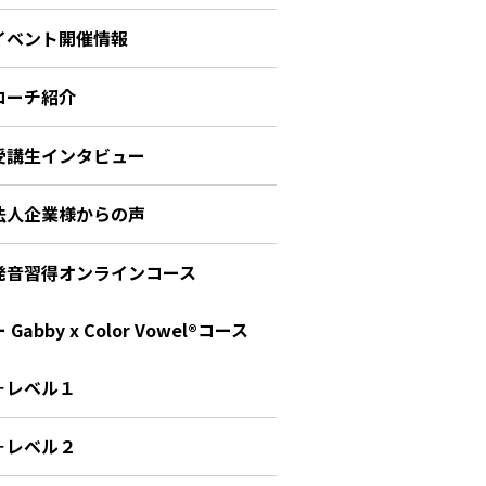
イベント開催情報
コーチ紹介
受講生インタビュー
法人企業様からの声
発音習得オンラインコース
 Gabby x Color Vowel®︎コース
－レベル１
－レベル２