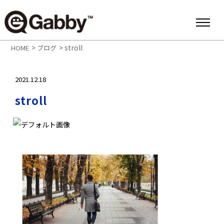
>
>
stroll
HOME
ブログ
2021.12.18
stroll