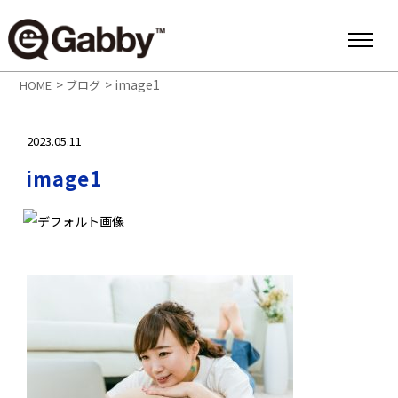
>
>
image1
HOME
ブログ
2023.05.11
image1