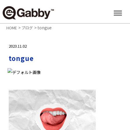
>
>
tongue
HOME
ブログ
2023.11.02
tongue