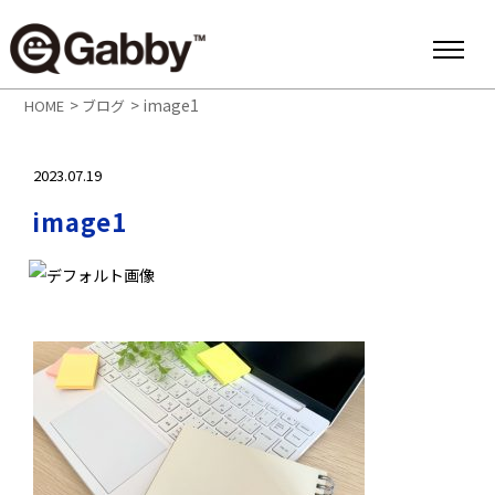
>
>
image1
HOME
ブログ
2023.07.19
image1