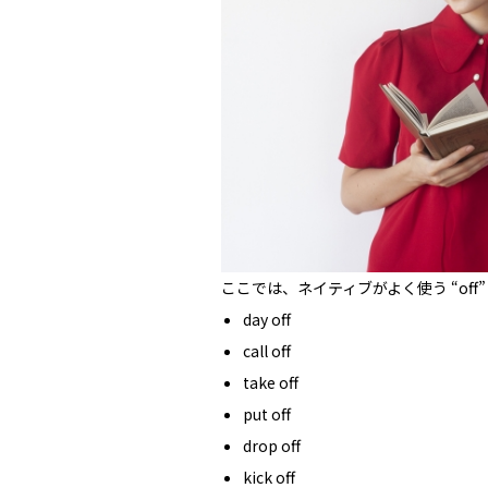
ここでは、ネイティブがよく使う “of
day off
call off
take off
put off
drop off
kick off