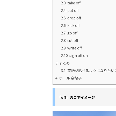
2.3.
take off
2.4.
put off
2.5.
drop off
2.6.
kick off
2.7.
go off
2.8.
cut off
2.9.
write off
2.10.
sign off on
3.
まとめ
3.1.
英語が話せるようになりたい
4.
ホール 奈穂子
「off」のコアイメージ