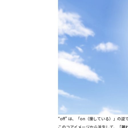
“off” は、「on（接している）」の
このコアイメージから派生して、「離