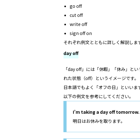
go off
cut off
write off
sign off on
それぞれ例文とともに詳しく解説しま
day off
「day off」には「休暇」「休み」
れた状態（off）というイメージです。
日本語でもよく「オフの日」といいま
以下の例文を参考にしてください。
I’m taking a day off tomorrow.
明日はお休みを取ります。