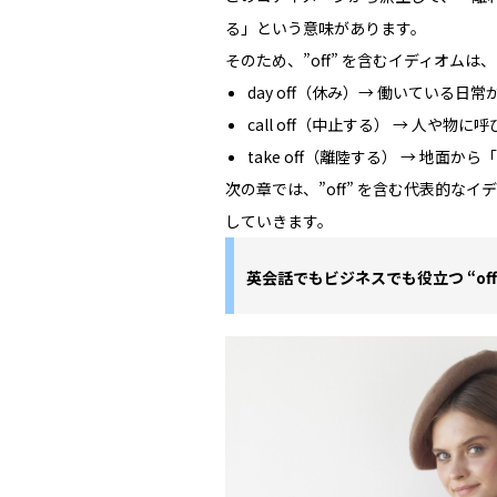
る」という意味があります。
そのため、”off” を含むイディオム
day off（休み）→ 働いている
call off（中止する） → 人や
take off（離陸する） → 地面か
次の章では、”off” を含む代表的な
していきます。
英会話でもビジネスでも役立つ “off