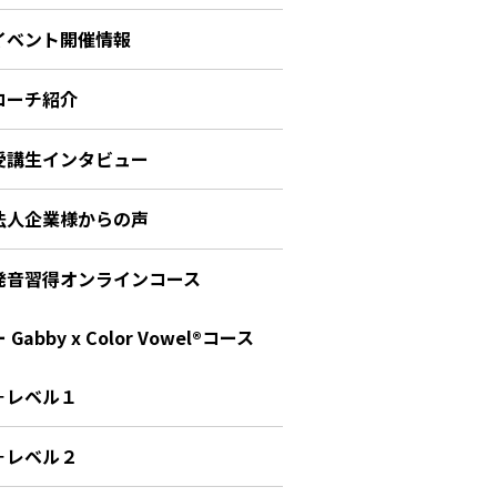
イベント開催情報
コーチ紹介
受講生インタビュー
法人企業様からの声
発音習得オンラインコース
 Gabby x Color Vowel®︎コース
－レベル１
－レベル２