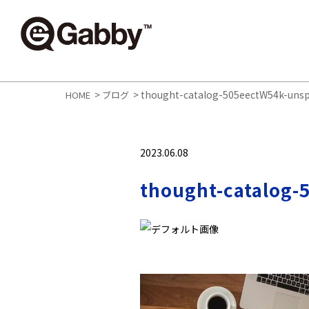
>
>
thought-catalog-505eectW54k-unsp
HOME
ブログ
2023.06.08
thought-catalog-