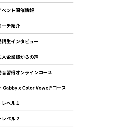
イベント開催情報
コーチ紹介
受講生インタビュー
法人企業様からの声
発音習得オンラインコース
 Gabby x Color Vowel®︎コース
－レベル１
－レベル２