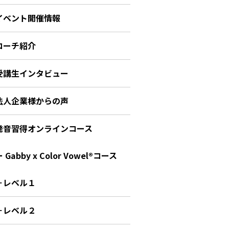
イベント開催情報
コーチ紹介
受講生インタビュー
法人企業様からの声
発音習得オンラインコース
 Gabby x Color Vowel®︎コース
－レベル１
－レベル２