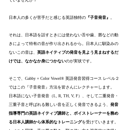
ていませんか？
日本人の多くが苦手だと感じる英語独特の
『子音発音』
。
それは、日本語を話すときには使わない舌や歯、唇などの動
きによって特有の音が作り出されるから。日本人に馴染みの
ないこの音は、
英語ネイティブの発音を見よう見まねするだ
けでは、なかなか身につかない
のが実状です。
そこで、Gabby × Color Vowel® 英語発音習得コース レベル２
ではこの『子音発音』方法を皆さんにレクチャーします。
日本語にない子音発音（L, R, TH, V, F）、そして二重発音・
三重子音と呼ばれる難しい音を正しく発音できるよう、
発音
指導専門の英語ネイティブ講師と、ボイストレーナーを務め
る日本人講師から体系的なトレーニング
を受けていきます。