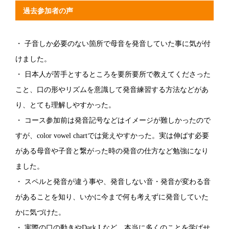
過去参加者の声
・ 子音しか必要のない箇所で母音を発音していた事に気が付
けました。
・ 日本人が苦手とするところを要所要所で教えてくださった
こと、口の形やリズムを意識して発音練習する方法などがあ
り、とても理解しやすかった。
・ コース参加前は発音記号などはイメージが難しかったので
すが、color vowel chartでは覚えやすかった。実は伸ばす必要
がある母音や子音と繋がった時の発音の仕方など勉強になり
ました。
・ スペルと発音が違う事や、発音しない音・発音が変わる音
があることを知り、いかに今まで何も考えずに発音していた
かに気づけた。
・ 実際の口の動きやDark Lなど、本当に多くのことを学ばせ