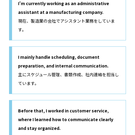
I’m currently working as an administrative
assistant at a manufacturing company.
現在、製造業の会社でアシスタント業務をしていま
す。
I mainly handle scheduling, document
preparation, and internal communication.
主にスケジュール管理、書類作成、社内連絡を担当し
ています。
Before that, I worked in customer service,
where I learned how to communicate clearly
and stay organized.