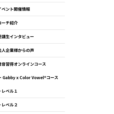
イベント開催情報
コーチ紹介
受講生インタビュー
法人企業様からの声
発音習得オンラインコース
 Gabby x Color Vowel®︎コース
－レベル１
－レベル２