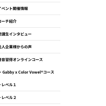
イベント開催情報
コーチ紹介
受講生インタビュー
法人企業様からの声
発音習得オンラインコース
 Gabby x Color Vowel®︎コース
－レベル１
－レベル２