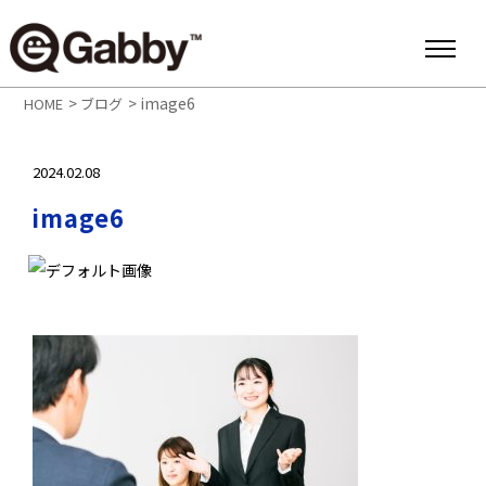
>
>
image6
HOME
ブログ
2024.02.08
image6