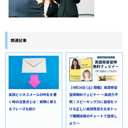
関連記事
【4月16日 (土) 開催】英語発音
習得無料ウェビナー ～英語力不
英語ビジネスメールの件名を書
問！スピーキング力に自信をつ
く時の注意点とは｜実際に使え
ける正しい英語発音を北米トッ
るフレーズも紹介
プ機関採用のチャートで習得し
よう～