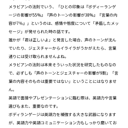
メラビアンの法則でいう、「ひとの印象は『ボディーランゲ
ージの影響が55%』『声のトーンの影響が38%』『言葉の内
容が7％』」というのは、感情や態度について「矛盾したメッ
セージ」が発せられた時の話です。
誰かが「君は正しいよ」と発言した場合、声のトーンが沈ん
でいたり、ジェスチャーからイライラがうかがえたら、言葉
通りには受け取られませんよね。
メラビアンの法則は本来そういった状況を研究したものなの
で、必ずしも「声のトーンとジェスチャーの影響が9割」「言
葉の内容そのものは重要ではない」ということにはなりませ
ん。
英語で面接やプレゼンテーションに臨む際は、英語力や言葉
選びもまた、重要なのです。
ボディランゲージは英語力を補強する大きな武器になります
が、英語力や英語コミュニケーション力もしっかり磨いてお