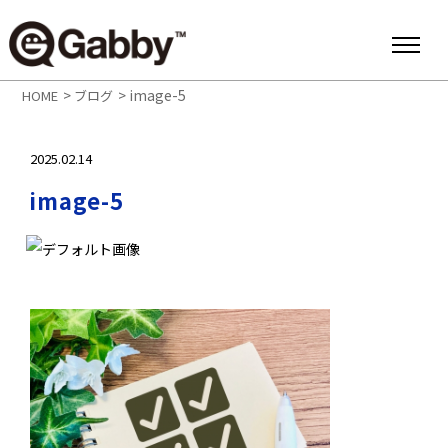
>
>
image-5
HOME
ブログ
2025.02.14
image-5