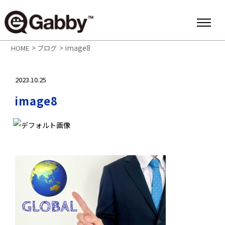
>
>
image8
HOME
ブログ
2023.10.25
image8