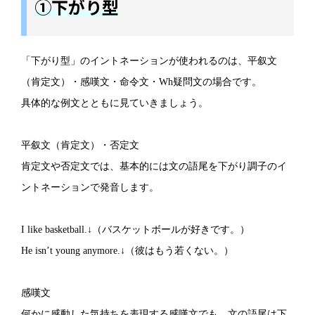
①下がり型
「下がり型」のイントネーションが使われるのは、平叙文
（肯定文）・感嘆文・命令文・Wh疑問文の場合です。
具体的な例文とともに見ていきましょう。
平叙文（肯定文）・否定文
肯定文や否定文では、基本的には文の語尾を下がり調子のイ
ントネーションで発音します。
I like basketball.↓（バスケットボールが好きです。）
He isn’t young anymore.↓（彼はもう若くない。）
感嘆文
何かに感動した気持ちを表現する感嘆文でも、文の語尾は下