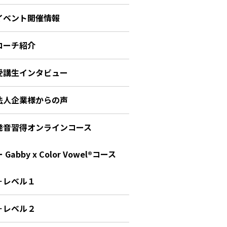
イベント開催情報
コーチ紹介
受講生インタビュー
法人企業様からの声
発音習得オンラインコース
 Gabby x Color Vowel®︎コース
－レベル１
－レベル２