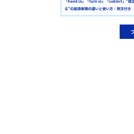
「hand in」「turn in」「submit」”提
る”の英語表現の違いと使い方｜例文付き