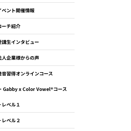
イベント開催情報
コーチ紹介
受講生インタビュー
法人企業様からの声
発音習得オンラインコース
 Gabby x Color Vowel®︎コース
－レベル１
－レベル２