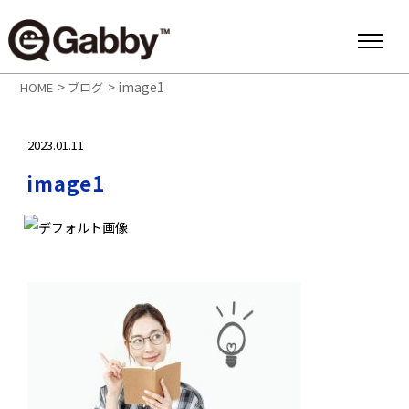
>
>
image1
HOME
ブログ
2023.01.11
image1