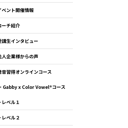
イベント開催情報
コーチ紹介
受講生インタビュー
法人企業様からの声
発音習得オンラインコース
 Gabby x Color Vowel®︎コース
－レベル１
－レベル２