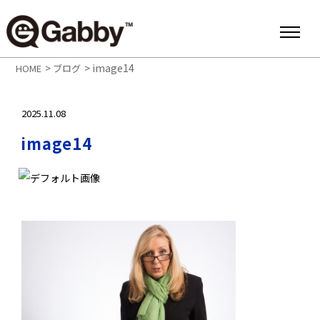
>
>
image14
HOME
ブログ
2025.11.08
image14